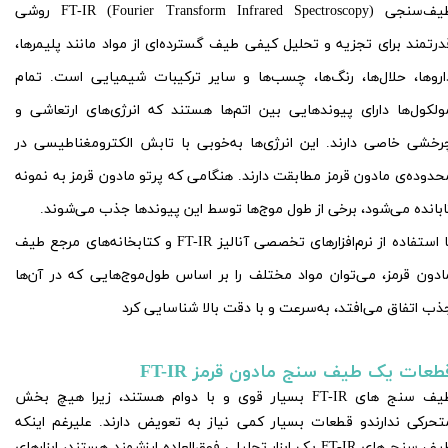
طیف‌سنجی FT-IR (Fourier Transform Infrared Spectroscopy) روشی
درتمند برای تجزیه و تحلیل کیفی طیف گسترده‌ای از مواد مانند پلیمرها،
اروها، حلال‌ها، رنگ‌ها، چسب‌ها و سایر ترکیبات شیمیایی است. تمام
ولکول‌ها دارای پیوندهایی بین اتم‌ها هستند که انرژی‌های ارتعاشی و
رخشی خاصی دارند. این انرژی‌ها به‌خوبی با تابش الکترومغناطیسی در
حدوده‌ی مادون قرمز مطابقت دارند. هنگامی که پرتو مادون قرمز به نمونه
ابانده می‌شود، برخی از طول موج‌ها توسط این پیوندها جذب می‌شوند.
با استفاده از نرم‌افزارهای تخصصی آنالیز FT-IR و کتابخانه‌های مرجع طیف
ادون قرمز، می‌توان مواد مختلف را بر اساس طول‌موج‌هایی که در آن‌ها
ذب اتفاق می‌افتد، به‌سرعت و با دقت بالا شناسایی کرد
طعات یک طیف سنج مادون قرمز FT-IR
طیف سنج های FT-IR بسیار قوی و با دوام هستند، زیرا هیچ بخش
تحرکی ندارندو قطعات بسیار کمی نیاز به تعویض دارند. علیرغم اینکه
طیف سنج های FT-IR یک ابزار تحلیلی فوق‌العاده ارزشمند هستند، ابزارهای