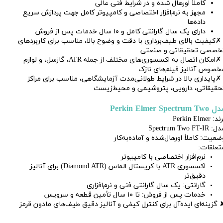
کاملاً اورهال شده و در شرایط فنی عالی
مجهز به نرم‌افزار اختصاصی و کامپیوتر کامل جهت پردازش سریع
داده‌ها
دارای یک سال گارانتی کامل و ۱۰ سال خدمات پس از فروش
✗
کیفیت بالای طیف‌برداری با دقت و وضوح بالا، مناسب برای کاربردهای
خصصی تحقیقاتی و صنعتی
✗
امکان اتصال به اکسسوری‌های مختلف از جمله ATR، گازسل، و لوازم
خصوص آنالیز فیلم‌های نازک
✗
پایداری بالا در شرایط طولانی‌مدت آزمایشگاهی، مناسب برای مراکز
حقیقاتی، دارویی، پتروشیمی و محیط‌زیست
Perkin Elmer Spectrum Tw
د: Perkin Elmer
 Spectrum Two FT-IR
ضعیت: کاملاً اورهال‌شده و آماده‌به‌کار
تعلقات:
نرم‌افزار اختصاصی با کامپیوتر
اکسسوری ATR با کریستال الماس (Diamond ATR) برای آنالیز
دقیق‌تر
گارانتی: یک سال گارانتی فنی و نرم‌افزاری
خدمات پس از فروش: تا ۱۰ سال تأمین قطعه و سرویس
 گزینه‌ای ایده‌آل برای کنترل کیفی و آنالیز دقیق طیف‌های مادون قرمز​​​​​​​