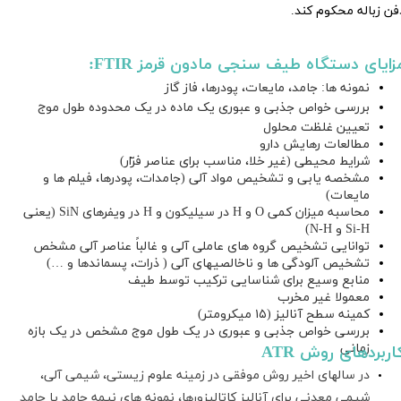
فن زباله محکوم کند.
زایای دستگاه طیف سنجی مادون قرمز FTIR:
نمونه ها: جامد، مایعات، پودرها، فاز گاز
بررسی خواص جذبی و عبوری یک ماده در یک محدوده طول موج
تعیین غلظت محلول
مطالعات رهایش دارو
شرایط محیطی (غیر خلا، مناسب برای عناصر فرّار)
مشخصه یابی و تشخیص مواد آلی (جامدات، پودرها، فیلم ها و
مایعات)
محاسبه میزان کمی O و H در سیلیکون و H در ویفرهای SiN (یعنی
Si-H و N-H)
توانایی تشخیص گروه های عاملی آلی و غالباً عناصر آلی مشخص
تشخیص آلودگی ها و ناخالصیهای آلی ( ذرات، پسماندها و …)
منابع وسیع برای شناسایی ترکیب توسط طیف
معمولا غیر مخرب
کمینه سطح آنالیز (۱۵ میکرومتر)
بررسی خواص جذبی و عبوری در یک طول موج مشخص در یک بازه
زمانی​​​​​​​
کاربردهای روش ATR
در سالهای اخیر روش موفقی در زمینه علوم زیستی، شیمی آلی،
شیمی معدنی برای آنالیز کاتالیزورها، نمونه های نیمه جامد یا جامد