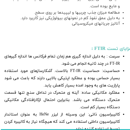
و مایع بوده است.
​​​​​​​مطالعه میزان جذب چربیها و لیپیدها بر روی سطح.
به دلیل عمق نفوذ کم در نمونهای بیولوژیکی نیز کاربرد دارد.
آنالیز جریانهای میکروسیالی
زایای تست FTIR :
سرعت : به دلیل اندازه گیری هم زمان تمام فرکانس ها اندازه گیرهای
FT-IR در چند ثانیه انجام می شود.
حساسیت: حساسیت FT-IR بالاست. آشکارسازهای مورد استفاده
بسیار حساس بوده و عملکرد اپتیکی بالایی دارند که باعث می شود
پارازیت های به وجود امده بسیار کاهش یابد.
عملکرد مکانیکی ساده: آینه ی متحرک در تداخل سنج تنها قسمت
متحرک دستگاه می باشد. بنابراین احتمال ازکارافتادگی مکانیکی
دستگاه بسیار کم است.
کالیبراسیون ذاتی: این وسیله از لیزر HeNe به عنوان استاندار
کالیبراسیون داخلی استفاده می کند که هیچگاه نیاز به کالیبره کردن
توسط استفاده کننده ندارد.​​​​​​​