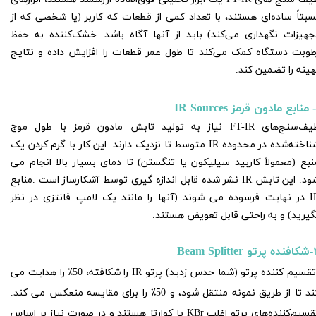
سبتاً ساده‌ای هستند، با تعداد کمی از قطعات که کاربر (یا شخصی که از
جهیزات نگهداری می‌کند) باید از آنها آگاه باشد. خشک‌کننده به حفظ
طوبت دستگاه کمک می‌کند تا طول عمر قطعات را افزایش داده و نتایج
هینه را تضمین کند.
طیف‌سنج‌های FT-IR نیاز به تولید تابش مادون قرمز با طول موج
شناخته‌شده در محدوده IR متوسط ​​تا نزدیک دارند. این کار با گرم کردن یک
نبع (معمولاً کاربید سیلیکون یا تنگستن) تا دمای بسیار بالا انجام می
شود. این تابش IR نشر شده قابل اندازه گیری توسط آشکارساز است .منابع
IR در نهایت فرسوده می شوند (آنها را مانند یک لامپ فانتزی در نظر
گیرید) و به راحتی قابل تعویض هستند.
Beam Splitte
تقسیم کننده پرتو (شما حدس زدید) پرتو IR را شکافته، 50٪ را هدایت می
کند تا از طریق نمونه منتقل شود، و 50٪ را برای مقایسه منعکس می کند.
تقسیم‌کننده‌های پرتو اغلب KBr یا کوارتز هستند و در صورت نیاز بر اساس