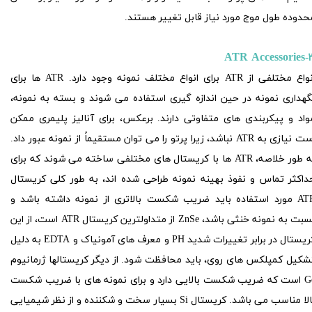
حدوده طول موج مورد نیاز قابل تغییر هستند.
ATR Accessories
۳
انواع مختلفی از ATR برای انواع مختلف نمونه وجود دارد. ATR ها برای
گهداری نمونه در حین اندازه گیری استفاده می شوند و بسته به نمونه،
واد و پیکربندی های متفاوتی دارند. برعکس، برای آنالیز پلیمری ممکن
است نیازی به ATR نباشد، زیرا پرتو را می توان مستقیماً از نمونه عبور داد.
به طور خلاصه، ATR ها با کریستال های مختلفی ساخته می شوند که برای
داکثر تماس و نفوذ بهینه نمونه طراحی شده اند، به طور کلی کریستال
ATR مورد استفاده باید ضریب شکست بالاتری از نمونه داشته باشد و
نسبت به نمونه خنثی باشد، ZnSe از متداولترین کریستال ATR است، از این
کریستال در برابر تغییرات شدید PH و معرف های آمونیاک و EDTA به دلیل
شکیل کمپلکس های روی، باید محافظت شود. از دیگر کریستالها ژرمانیوم
Ge است که ضریب شکست بالایی دارد و برای نمونه های با ضریب شکست
بالا مناسب می باشد. کریستال Si بسیار سخت و شکننده و از نظر شیمیایی