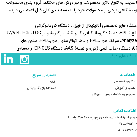
ا عنایت به تنوع بالای محصولات و نیز روش های مختلف گروه بندی محصولات
زمایشگاهی برخی از محصولات خود را با دسته بندی کلی ذیل اعلام می داریم :
ستگاه های تخصصی آنالیتیکال از قبیل : دستگاه کروماتوگرافی
مایع HPLC، دستگاه کروماتوگرافی گازیGC، اسپکتروفتومتر UV/VIS ،PCR ،TOC
Analyzer، سرنگ هایHPLC و GC، انواع ستون هایHPLC، ستون های
GC، دستگاه جذب اتمی (کوره و شعله) AAS، دستگاه ICP-OES و بسیاری
ستگاه های دیگر.
خدمات ما
دسترسی سریع
مشاوره تخصصی
خانه
نصب و آموزش
​​​​​​​دستگاههای آنالیتیکال
سرویس و خدمات پس از فروش
 ​اطلاعات تماس
درس:امیرآباد شمالی، خیابان چهارم، پلاک۳۸، واحد۶
۰۲۱-۸۸۳۵۲۰۰
۰۲۱-۸۸۳۵۳۰۰